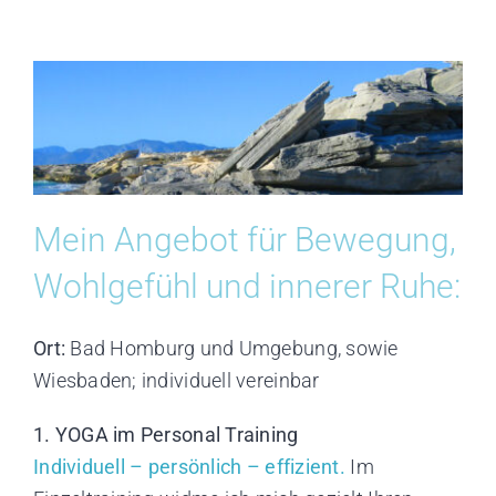
Zum
Inhalt
springen
Mein Angebot für Bewegung,
Wohlgefühl und innerer Ruhe:
Ort:
Bad Homburg und Umgebung, sowie
Wiesbaden; individuell vereinbar
1. YOGA im Personal Training
Individuell – persönlich – effizient.
Im